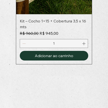
Kit – Cocho 1×15 + Cobertura 3,5 x 16
mts
Preço normal
Preço promocional
R$ 960,00
R$ 945,00
Adicionar ao carrinho