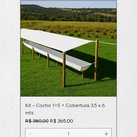
Kit – Cocho 1×5 + Cobertura 3,5 x 6
mts
Preço normal
Preço promocional
R$ 380,00
R$ 365,00