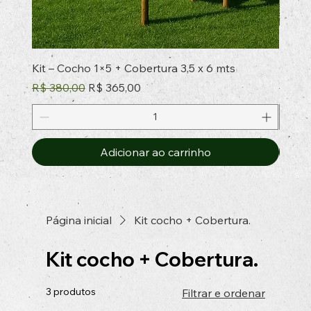
Kit – Cocho 1×5 + Cobertura 3,5 x 6 mts
Cocho
Preço normal
Preço promocional
Preço
R$ 380,00
R$ 365,00
R$ 18
Adicionar ao carrinho
Página inicial
Kit cocho + Cobertura.
Kit cocho + Cobertura.
3 produtos
Filtrar e ordenar