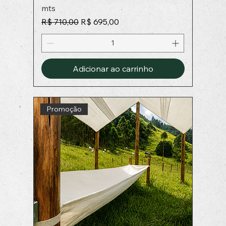
mts
Preço normal
Preço promocional
R$ 710,00
R$ 695,00
Adicionar ao carrinho
Promoção