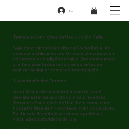
Entrar
Termos e Condições de Uso – Cocho Rafia
Seja bem-vindo(a) ao site da Cocho Rafia. Ao
acessar e utilizar este site, você concorda com
os termos e condições abaixo. Recomendamos
a leitura atenta deste conteúdo antes de
realizar qualquer compra ou navegação.
1. Aceitação dos Termos
Ao utilizar o site cochorafia.com.br, você
declara estar de acordo com os presentes
Termos e Condições de Uso, bem como com
nossa Política de Privacidade, Política de Envio,
Política de Reembolso e demais políticas
vinculadas à atividade da loja.