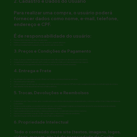
2. Cadastro e Dados do Usuário
Para realizar uma compra, o usuário poderá
fornecer dados como nome, e-mail, telefone,
endereço e CPF.
É de responsabilidade do usuário:
Fornecer informações corretas e atualizadas;
Manter a confidencialidade de seus dados de acesso, quando aplicável;
Notificar imediatamente qualquer uso não autorizado de sua conta.
3. Preços e Condições de Pagamento
Todos os preços exibidos em nosso site estão em reais (R$) e podem ser alterados sem aviso prévio;
O pagamento pode ser realizado via Pix, boleto ou cartão de crédito, por meio de plataformas seguras;
A confirmação do pagamento é necessária para o início do processamento do pedido.
4. Entrega e Frete
As entregas são realizadas em todo o Brasil, via Correios ou transportadoras parceiras;
Não oferecemos frete grátis;
O valor e o prazo de entrega são calculados automaticamente com base no CEP informado na página do produto ou na finalização da compra;
Mais detalhes estão disponíveis em nossa Política de Envio.
5. Trocas, Devoluções e Reembolsos
O cliente tem até 7 dias corridos após o recebimento para solicitar a devolução por arrependimento, conforme o artigo 49 do Código de Defesa do
Consumidor;
Trocas só serão aceitas se o produto estiver sem uso, com a embalagem original e acompanhado da nota fiscal ou declaração de conteúdo;
O frete de devolução para trocas é de responsabilidade do cliente;
Caso o pedido já tenha sido enviado, o cliente poderá recusar o recebimento para solicitar o estorno;
O prazo para reembolso é de até 15 dias corridos após o retorno do produto ao remetente;
Mais informações estão disponíveis em nossa Política de Reembolso.
6. Propriedade Intelectual
Todo o conteúdo deste site (textos, imagens, logos,
vídeos, marcas, etc.) é de propriedade da Cocho