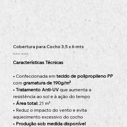
Cobertura para Cocho 3,5 x 6 mts
Preço
Preço
R$ 280,00
R$ 265,00
original
promocional
Características Técnicas
• Confeccionada em
tecido de polipropileno PP
com
gramatura de 190g/m²
•
Tratamento Anti-UV
que aumenta a
resistência ao sol e à ação do tempo
•
Área total:
21 m²
• Reduz o impacto do vento e evita
aquecimento excessivo do cocho
•
Produção sob medida disponível